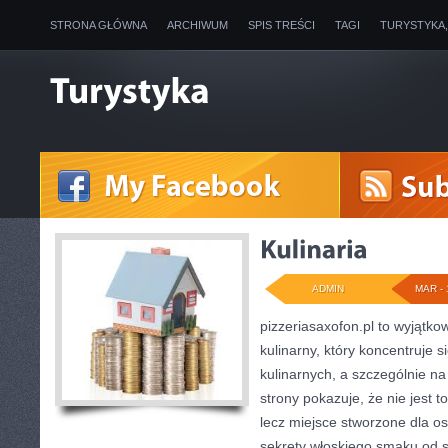
STRONA GŁÓWNA
ARCHIWUM
SPIS TREŚCI
TAGI
TURYSTYKA
ADMIN
MAR - 
pizzeriasaxofon.pl to wyjątkow
kulinarny, który koncentruje s
kulinarnych, a szczególnie na
strony pokazuje, że nie jest t
lecz miejsce stworzone dla o
sekrety włoskiego smaku od st