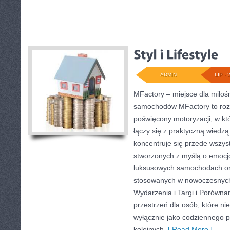
ADMIN
LIP - 
MFactory – miejsce dla miłoś
samochodów MFactory to ro
poświęcony motoryzacji, w kt
łączy się z praktyczną wiedz
koncentruje się przede wszys
stworzonych z myślą o emocjo
luksusowych samochodach or
stosowanych w nowoczesnych
Wydarzenia i Targi i Porówna
przestrzeń dla osób, które ni
wyłącznie jako codziennego 
kolejnych
[ Read More ]