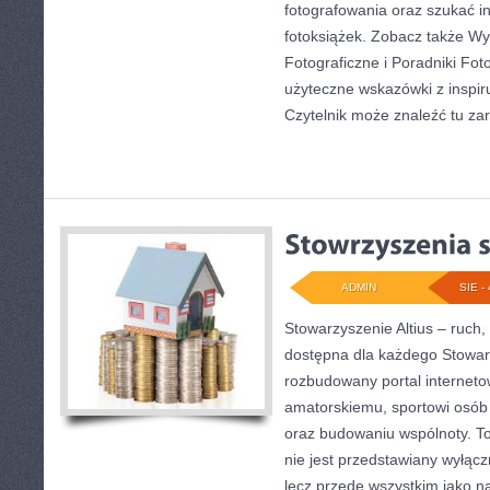
fotografowania oraz szukać in
fotoksiążek. Zobacz także Wy
Fotograficzne i Poradniki Fot
użyteczne wskazówki z inspir
Czytelnik może znaleźć tu z
ADMIN
SIE - 
Stowarzyszenie Altius – ruch
dostępna dla każdego Stowarz
rozbudowany portal internet
amatorskiemu, sportowi osób
oraz budowaniu wspólnoty. To
nie jest przedstawiany wyłącz
lecz przede wszystkim jako na