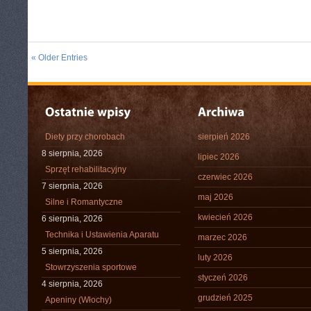
« Older Entries
Diety przy chorobach
sierpień 2026
8 sierpnia, 2026
lipiec 2026
Sprzęt rehabilitacyjny
czerwiec 2026
7 sierpnia, 2026
maj 2026
Silne i Romantyczne
kwiecień 2026
6 sierpnia, 2026
Technika i Ustawienia Aparatu
marzec 2026
5 sierpnia, 2026
luty 2026
Stowrzyszenia sportowe
styczeń 2026
4 sierpnia, 2026
grudzień 2025
Apeniny (Włochy)