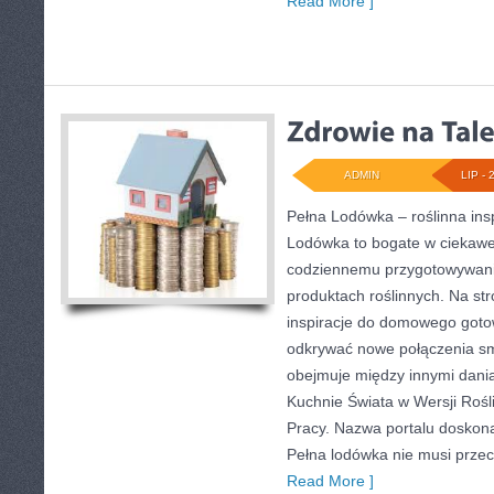
Read More ]
ADMIN
LIP - 
Pełna Lodówka – roślinna ins
Lodówka to bogate w ciekawe
codziennemu przygotowywani
produktach roślinnych. Na st
inspiracje do domowego goto
odkrywać nowe połączenia s
obejmuje między innymi dani
Kuchnie Świata w Wersji Rośli
Pracy. Nazwa portalu doskona
Pełna lodówka nie musi przec
Read More ]