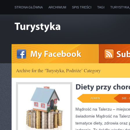
STRONA GŁÓWNA
ARCHIWUM
SPIS TREŚCI
TAGI
TURYSTYKA
Archive for the ‘Turystyka, Podróże’ Category
ADMIN
SIE - 
Mądrość na Talerzu – miejsce 
świadomie Mądrość na Talerzu
tematyce diety, zdrowia oraz