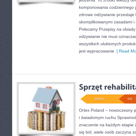
jedzenia. To źródło wiedzy do
komponowania codziennego ja
zdrowe odżywianie przestaje 
skomplikowanymi zasadami i 
Polecamy Przepisy na obiady 
odżywianie nie musi oznacza
wszystkich ulubionych produk
jest wypracowanie
[ Read Mo
ADMIN
SIE - 
Ortex Poland – nowoczesny port
i świadomym ruchu Sprawnoś
znaczenie na każdym etapie ż
się ból, wiele osób zaczyna 