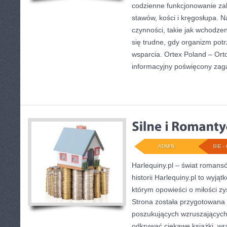
codzienne funkcjonowanie za
stawów, kości i kręgosłupa. 
czynności, takie jak wchodze
się trudne, gdy organizm po
wsparcia. Ortex Poland – Ort
informacyjny poświęcony za
ADMIN
SIE - 
Harlequiny.pl – świat romans
historii Harlequiny.pl to wyją
którym opowieści o miłości z
Strona została przygotowana 
poszukujących wzruszających h
odkrywać ciekawe książki, w