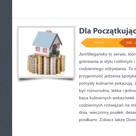
ADMIN
KWI - 
JemWegańsko to serwis, któr
gotowania w stylu roślinnym 
codziennego odżywiania. To wi
przyjemność jedzenia spotyka 
pomysły kulinarne pokazują, 
być różnorodna, lekka i jedn
baza kulinarnych wskazówek d
codziennych rozwiązań na śni
dnia, wieczorny posiłek, des
posiłkami. Zobacz także Do