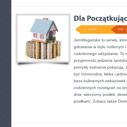
ADMIN
KWI - 
JemWegańsko to serwis, któr
gotowania w stylu roślinnym 
codziennego odżywiania. To wi
przyjemność jedzenia spotyka 
pomysły kulinarne pokazują, 
być różnorodna, lekka i jedn
baza kulinarnych wskazówek d
codziennych rozwiązań na śni
dnia, wieczorny posiłek, des
posiłkami. Zobacz także Do