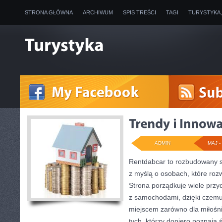
STRONA GŁÓWNA
ARCHIWUM
SPIS TREŚCI
TAGI
TURYSTYKA
ADMIN
MAJ - 
Rentdabcar to rozbudowany s
z myślą o osobach, które ro
Strona porządkuje wiele prz
z samochodami, dzięki cze
miejscem zarówno dla miłośnik
tych, którzy dopiero poznają