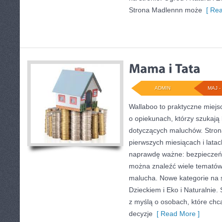
Strona Madlennn może
[ Rea
ADMIN
MAJ - 
Wallaboo to praktyczne miejs
o opiekunach, którzy szukają
dotyczących maluchów. Strona
pierwszych miesiącach i latac
naprawdę ważne: bezpieczeńst
można znaleźć wiele tematów
malucha. Nowe kategorie na s
Dzieckiem i Eko i Naturalnie.
z myślą o osobach, które ch
decyzje
[ Read More ]