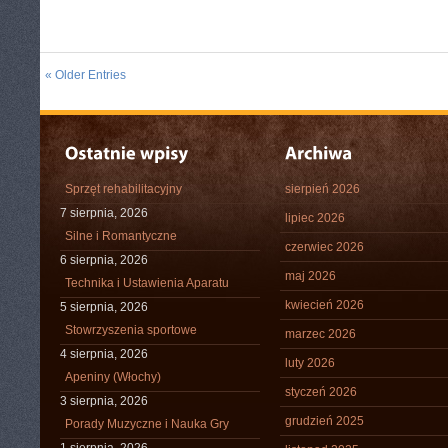
« Older Entries
Sprzęt rehabilitacyjny
sierpień 2026
7 sierpnia, 2026
lipiec 2026
Silne i Romantyczne
czerwiec 2026
6 sierpnia, 2026
maj 2026
Technika i Ustawienia Aparatu
kwiecień 2026
5 sierpnia, 2026
Stowrzyszenia sportowe
marzec 2026
4 sierpnia, 2026
luty 2026
Apeniny (Włochy)
styczeń 2026
3 sierpnia, 2026
grudzień 2025
Porady Muzyczne i Nauka Gry