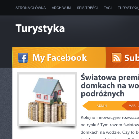
STRONA GŁÓWNA
ARCHIWUM
SPIS TREŚCI
TAGI
TURYSTYKA
ADMIN
MAR - 
Kolejne innowacyjne rozwiąza
na rynku! Tym razem świato
domkach na wodzie. Czy to b