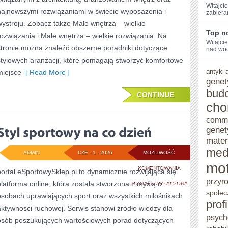
Witajcie
najnowszymi rozwiązaniami w świecie wyposażenia i
zabiera
wystroju. Zobacz także Małe wnętrza – wielkie
Top no
rozwiązania i Małe wnętrza – wielkie rozwiązania. Na
Witajci
stronie można znaleźć obszerne poradniki dotyczące
nad wodą
stylowych aranżacji, które pomagają stworzyć komfortowe
antyki
miejsce
[ Read More ]
genet
bud
CONTINUE
cho
comm
genet
mater
med
ADMIN
CZE - 1 - 2026
MOŻLIWOŚĆ
mot
STYL
KOMENTOWANIA
portal eSportowySklep.pl to dynamicznie rozwijająca się
przyr
platforma online, która została stworzona z myślą o
SPORTOWY
ZOSTAŁA WYŁĄCZONA
społec
osobach uprawiających sport oraz wszystkich miłośnikach
NA
prof
aktywności ruchowej. Serwis stanowi źródło wiedzy dla
CO
psych
osób poszukujących wartościowych porad dotyczących