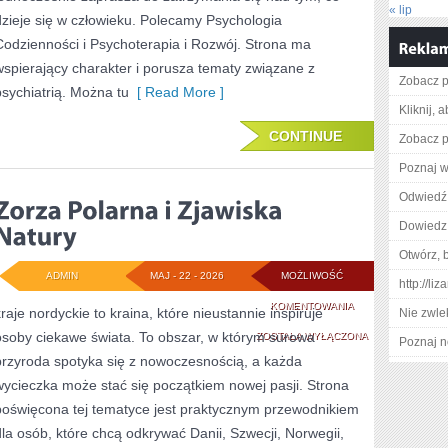
« lip
dzieje się w człowieku. Polecamy Psychologia
Codzienności i Psychoterapia i Rozwój. Strona ma
wspierający charakter i porusza tematy związane z
Zobacz pe
psychiatrią. Można tu
[ Read More ]
Kliknij, 
CONTINUE
Zobacz p
Poznaj w
Odwiedź 
Dowiedz 
Otwórz, 
ADMIN
MAJ - 22 - 2026
MOŻLIWOŚĆ
http://li
ZORZA
KOMENTOWANIA
kraje nordyckie to kraina, które nieustannie inspiruje
Nie zwlek
osoby ciekawe świata. To obszar, w którym surowa
POLARNA
ZOSTAŁA WYŁĄCZONA
Poznaj n
przyroda spotyka się z nowoczesnością, a każda
I
wycieczka może stać się początkiem nowej pasji. Strona
ZJAWISKA
poświęcona tej tematyce jest praktycznym przewodnikiem
NATURY
dla osób, które chcą odkrywać Danii, Szwecji, Norwegii,