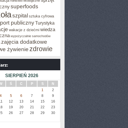
sprzęt
itacja
rolnictwo ekologiczne
superfoods
czny
oła
szpital
sztuka cyfrowa
port publiczny
Turystyka
cje
wiedza
wakacje z dziećmi
czna
wypożyczalnie samochodów
zajęcia dodatkowe
a
zdrowie
we żywienie
SIERPIEŃ 2026
W
Ś
C
P
S
N
1
2
4
5
6
7
8
9
11
12
13
14
15
16
18
19
20
21
22
23
25
26
27
28
29
30