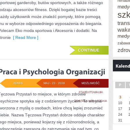
rehabil
DZIEŃ
sportowej garderoby, butów sportowych, a także różnego
medy
rodzaju akcesoriów fitness. Dzięki bogatej bazie treści
szk
każdy użytkownik może znaleźć pomysły, które pomogą
trans
mu w wyborze odpowiedniego wyposażenia do biegania.
waka
Polecam Eko moda sportowa i Akcesoria i dodatki. Na
medy
stronie
[ Read More ]
zabaw
zdro
CONTINUE
ADMIN
MAJ - 23 - 2026
MOŻLIWOŚĆ
P
PRACA
KOMENTOWANIA
Tęczowa Przystań to miejsce, w którym zdrowie
3
psychiczne spotyka się z codziennym życiem. To witryna
I
ZOSTAŁA WYŁĄCZONA
10
tworzona z myślą o osobach, które chcą lepiej zrozumieć
17
PSYCHOLOGIA
siebie. Nazwa Tęczowa Przystań dobrze oddaje charakter
24
ORGANIZACJI
31
tego miejsca, ponieważ kojarzy się z różnorodnością, a
jednocześnie zaprasza do zatrzymania się nad tym, co