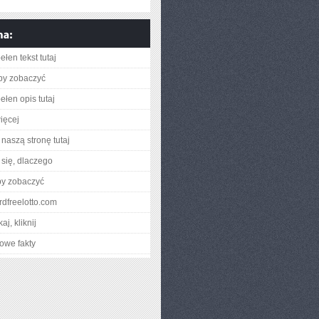
łen tekst tutaj
aby zobaczyć
ełen opis tutaj
ięcej
naszą stronę tutaj
się, dlaczego
by zobaczyć
zardfreelotto.com
aj, kliknij
owe fakty