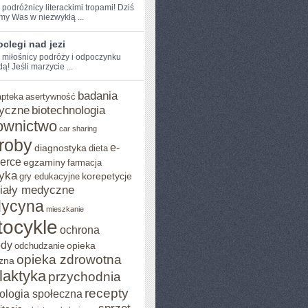
 podróżnicy literackimi tropami! Dziś
my Was w niezwykłą⁤ ...
clegi nad jezi
e miłośnicy podróży i odpoczynku
! Jeśli marzycie ...
badania
apteka
asertywność
yczne
biotechnologia
ownictwo
car sharing
roby
e-
diagnostyka
dieta
erce
egzaminy
farmacja
yka
korepetycje
gry edukacyjne
iały medyczne
ycyna
mieszkanie
ocykle
ochrona
ody
opieka
odchudzanie
opieka zdrowotna
zna
ilaktyka
przychodnia
recepty
ologia społeczna