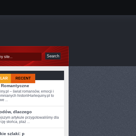
ULAR
RECENT
 i Romantyczne
iny.pl – świat romansów, emocji i
mnianych historiiHarlequiny.pl to
e ...
odów, dlaczego
ejszym artykule przygotowaliśmy dla
ję słońca, plaż​ ...
skie szlaki: p