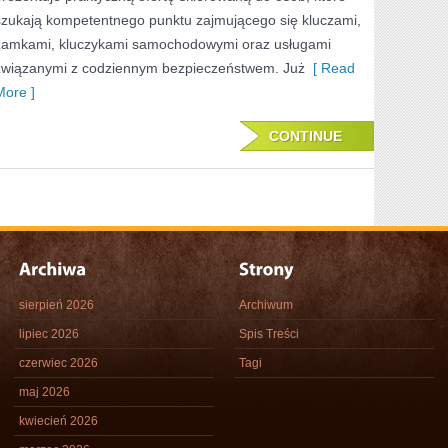
szukają kompetentnego punktu zajmującego się kluczami,
zamkami, kluczykami samochodowymi oraz usługami
związanymi z codziennym bezpieczeństwem. Już
[ Read
More ]
CONTINUE
sierpień 2026
Archiwum
lipiec 2026
Spis Treści
czerwiec 2026
Tagi
maj 2026
kwiecień 2026