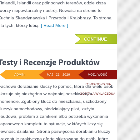
Finlandii, Islandii oraz północnych terenów, gdzie cisza
tworzy niepowtarzalny nastrój. Nowości na stronie to
Kuchnia Skandynawska i Przyroda i Krajobrazy. To strona
la tych, którzy lubią
[ Read More ]
CONTINUE
ADMIN
MAJ - 21 - 2026
MOŻLIWOŚĆ
TESTY
KOMENTOWANIA
Fachowe dorabianie kluczy to pomoc, która dla wielu osób
okazuje się niezbędna w najmniej oczekiwanym
I
ZOSTAŁA WYŁĄCZONA
momencie. Zgubiony klucz do mieszkania, uszkodzony
RECENZJE
kluczyk samochodowy, niedziałający pilot, zużyta
PRODUKTÓW
obudowa, problem z zamkiem albo potrzeba wykonania
zapasowego kompletu to sytuacje, w których liczy się
pewność działania. Strona poświęcona dorabianiu kluczy
prezentuje praktyczną ofertę skierowaną do osób, które