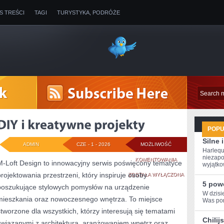
IS TREŚCI
TAGI
TURYSTYKA, PODRÓŻE
POP
Silne
ADMIN
CZE - 1 - 2026
MOŻLIWOŚĆ
Harlequ
niezapo
DIY
KOMENTOWANIA
M-Loft Design to innowacyjny serwis poświęcony tematyce
wyjątkow
projektowania przestrzeni, który inspiruje osoby
I
ZOSTAŁA WYŁĄCZONA
5 pow
poszukujące stylowych pomysłów na urządzenie
KREATYWNE
W dzisi
mieszkania oraz nowoczesnego wnętrza. To miejsce
Was porc
PROJEKTY
stworzone dla wszystkich, którzy interesują się tematami
Chilij
związanymi z architekturą, aranżowaniem wnętrz oraz