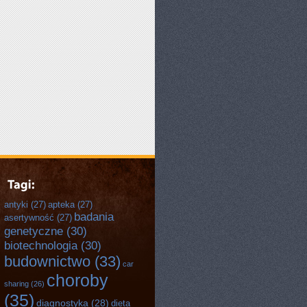
antyki
(27)
apteka
(27)
badania
asertywność
(27)
genetyczne
(30)
biotechnologia
(30)
budownictwo
(33)
car
choroby
sharing
(26)
(35)
diagnostyka
(28)
dieta