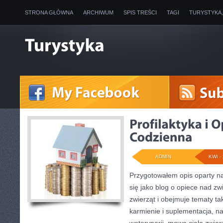
STRONA GŁÓWNA
ARCHIWUM
SPIS TREŚCI
TAGI
TURYSTYKA
ADMIN
KWI - 
Przygotowałem opis oparty na
się jako blog o opiece nad z
zwierząt i obejmuje tematy taki
karmienie i suplementacja, na