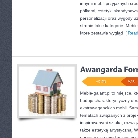
innymi mebli przyjaznych śro
półkami, estetyki skandynaws
personalizacji oraz wygody u
stronie takie kategorie: Meble
które zestawia wygląd
[ Read
ADMIN
MAR - 
Meble-galant.pl to miejsce, k
buduje charakterystyczny obra
ekstrawaganckich mebli. Sama
tematach związanych z proje
inspirowanymi sztuką, rozwią
także estetyką artystyczną.
pojawiają się między innymi 