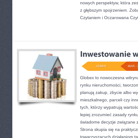
nowych perspektyw, która zes
z głębszym spojrzeniem. Zo
Czytaniem i Oczarowana Czyt
ADMIN
MAR - 
Globex to nowoczesna witryn
rynku nieruchomości, tworzon
planują zakup, zbycie albo 
mieszkalnego, parceli czy inn
tych, którzy wypatrują wartoś
lepiej zrozumieć zasady ryn
świadome decyzje związane 
Strona skupia się na praktyc
towarzyszących działaniom ta