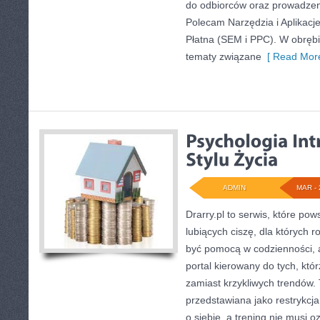
do odbiorców oraz prowadzen
Polecam Narzędzia i Aplikacj
Płatna (SEM i PPC). W obrębi
tematy związane
[ Read More
ADMIN
MAR - 
Drarry.pl to serwis, które po
lubiących ciszę, dla których 
być pomocą w codzienności, a
portal kierowany do tych, kt
zamiast krzykliwych trendów. T
przedstawiana jako restrykcja
o siebie, a trening nie musi