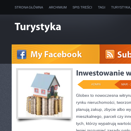
STRONA GŁÓWNA
ARCHIWUM
SPIS TREŚCI
TAGI
TURYSTYKA
ADMIN
MAR - 
Globex to nowoczesna witryn
rynku nieruchomości, tworzon
planują zakup, zbycie albo 
mieszkalnego, parceli czy inn
tych, którzy wypatrują wartoś
lepiej zrozumieć zasady ryn