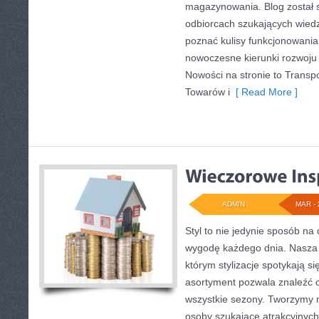
magazynowania. Blog został 
odbiorcach szukających wiedz
poznać kulisy funkcjonowani
nowoczesne kierunki rozwoju
Nowości na stronie to Transpo
Towarów i
[ Read More ]
ADMIN
MAR - 
Styl to nie jedynie sposób na
wygodę każdego dnia. Nasza s
którym stylizacje spotykają si
asortyment pozwala znaleźć c
wszystkie sezony. Tworzymy mi
osoby szukające atrakcyjnyc