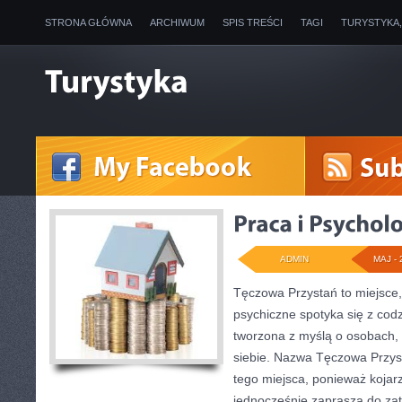
STRONA GŁÓWNA
ARCHIWUM
SPIS TREŚCI
TAGI
TURYSTYKA
ADMIN
MAJ - 
Tęczowa Przystań to miejsce,
psychiczne spotyka się z cod
tworzona z myślą o osobach, 
siebie. Nazwa Tęczowa Przys
tego miejsca, ponieważ kojarz
jednocześnie zaprasza do zat