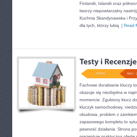
Finlandii, Islandii oraz półno
tworzy niepowtarzalny nastrój
Kuchnia Skandynawska i Przyr
dla tych, którzy lubią
[ Read M
ADMIN
MAJ - 
Fachowe dorabianie kluczy to
okazuje się niezbędna w naj
momencie. Zgubiony klucz do
kluczyk samochodowy, niedział
obudowa, problem z zamkiem
zapasowego kompletu to sytuac
pewność działania. Strona po
prezentuje praktyczną ofertę