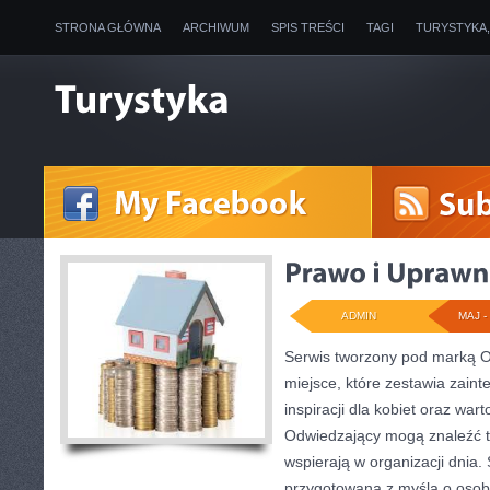
STRONA GŁÓWNA
ARCHIWUM
SPIS TREŚCI
TAGI
TURYSTYKA
ADMIN
MAJ - 
Serwis tworzony pod marką 
miejsce, które zestawia zaint
inspiracji dla kobiet oraz wa
Odwiedzający mogą znaleźć tu
wspierają w organizacji dnia.
przygotowana z myślą o osoba