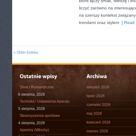
które łączy smak, wiedzę i in
liczyć zarówno na interesujące
na szerszy kontekst związany
trendami oraz stylem
[ Read 
« Older Entries
Silne i Romantyczne
sierpień 2026
6 sierpnia, 2026
lipiec 2026
Technika i Ustawienia Aparatu
czerwiec 2026
5 sierpnia, 2026
maj 2026
Stowrzyszenia sportowe
kwiecień 2026
4 sierpnia, 2026
Apeniny (Włochy)
marzec 2026