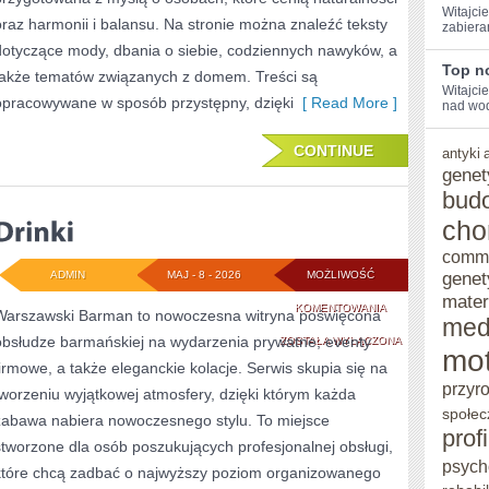
Witajcie
oraz harmonii i balansu. Na stronie można znaleźć teksty
zabiera
dotyczące mody, dbania o siebie, codziennych nawyków, a
Top no
także tematów związanych z domem. Treści są
Witajci
opracowywane w sposób przystępny, dzięki
[ Read More ]
nad wodą
CONTINUE
antyki
genet
bud
cho
comm
genet
ADMIN
MAJ - 8 - 2026
MOŻLIWOŚĆ
mater
DRINKI
KOMENTOWANIA
Warszawski Barman to nowoczesna witryna poświęcona
med
obsłudze barmańskiej na wydarzenia prywatne, eventy
ZOSTAŁA WYŁĄCZONA
mot
firmowe, a także eleganckie kolacje. Serwis skupia się na
przyr
tworzeniu wyjątkowej atmosfery, dzięki którym każda
społec
zabawa nabiera nowoczesnego stylu. To miejsce
prof
stworzone dla osób poszukujących profesjonalnej obsługi,
psych
które chcą zadbać o najwyższy poziom organizowanego