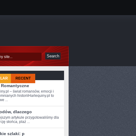
ULAR
RECENT
 i Romantyczne
iny.pl – świat romansów, emocji i
mnianych historiiHarlequiny.pl to
e ...
odów, dlaczego
ejszym artykule przygotowaliśmy dla
ję słońca, plaż​ ...
skie szlaki: p