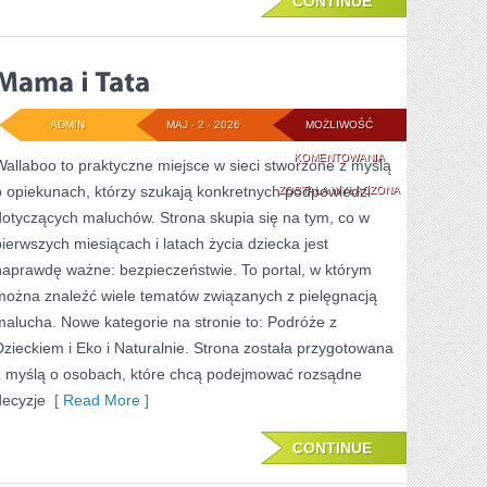
CONTINUE
ADMIN
MAJ - 2 - 2026
MOŻLIWOŚĆ
MAMA
KOMENTOWANIA
Wallaboo to praktyczne miejsce w sieci stworzone z myślą
o opiekunach, którzy szukają konkretnych podpowiedzi
I
ZOSTAŁA WYŁĄCZONA
dotyczących maluchów. Strona skupia się na tym, co w
TATA
pierwszych miesiącach i latach życia dziecka jest
naprawdę ważne: bezpieczeństwie. To portal, w którym
można znaleźć wiele tematów związanych z pielęgnacją
malucha. Nowe kategorie na stronie to: Podróże z
Dzieckiem i Eko i Naturalnie. Strona została przygotowana
z myślą o osobach, które chcą podejmować rozsądne
decyzje
[ Read More ]
CONTINUE