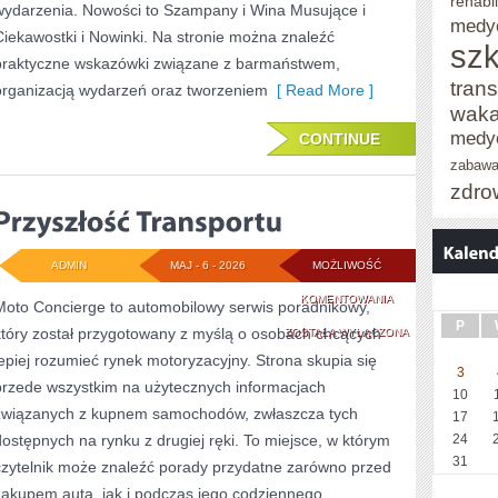
rehabil
wydarzenia. Nowości to Szampany i Wina Musujące i
medy
Ciekawostki i Nowinki. Na stronie można znaleźć
szk
praktyczne wskazówki związane z barmaństwem,
trans
organizacją wydarzeń oraz tworzeniem
[ Read More ]
waka
medy
CONTINUE
zabaw
zdro
ADMIN
MAJ - 6 - 2026
MOŻLIWOŚĆ
PRZYSZŁOŚĆ
KOMENTOWANIA
Moto Concierge to automobilowy serwis poradnikowy,
P
który został przygotowany z myślą o osobach chcących
TRANSPORTU
ZOSTAŁA WYŁĄCZONA
lepiej rozumieć rynek motoryzacyjny. Strona skupia się
3
przede wszystkim na użytecznych informacjach
10
związanych z kupnem samochodów, zwłaszcza tych
17
dostępnych na rynku z drugiej ręki. To miejsce, w którym
24
31
czytelnik może znaleźć porady przydatne zarówno przed
zakupem auta, jak i podczas jego codziennego