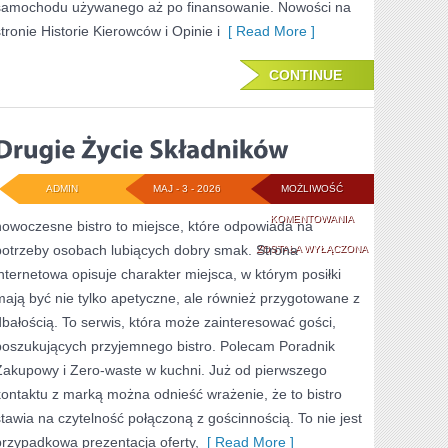
samochodu używanego aż po finansowanie. Nowości na
stronie Historie Kierowców i Opinie i
[ Read More ]
CONTINUE
ADMIN
MAJ - 3 - 2026
MOŻLIWOŚĆ
DRUGIE
KOMENTOWANIA
nowoczesne bistro to miejsce, które odpowiada na
potrzeby osobach lubiących dobry smak. Strona
ŻYCIE
ZOSTAŁA WYŁĄCZONA
internetowa opisuje charakter miejsca, w którym posiłki
SKŁADNIKÓW
mają być nie tylko apetyczne, ale również przygotowane z
dbałością. To serwis, która może zainteresować gości,
poszukujących przyjemnego bistro. Polecam Poradnik
Zakupowy i Zero-waste w kuchni. Już od pierwszego
kontaktu z marką można odnieść wrażenie, że to bistro
stawia na czytelność połączoną z gościnnością. To nie jest
przypadkowa prezentacja oferty,
[ Read More ]