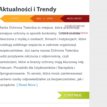
ADMIN
MAJ - 1 - 2026
MOŻLIWOŚĆ
AKTUALNOŚCI
KOMENTOWANIA
Marka Ochrona Twierdza to miejsce, które prezentuje
tematyce ochrony w sposób konkretny. Strona została
I
ZOSTAŁA WYŁĄCZONA
stworzona z myślą o osobach, firmach i instytucjach, które
TRENDY
oczekują solidnego wsparcia w zakresie organizacji
bezpieczeństwa. Już sama nazwa Ochrona Twierdza
budzi pozytywne odczucia z odpornością, czyli
wartościami, które w branży ochrony mają kluczową rolę.
Polecam: Poradniki dla Użytkowników i Narzędzia i
Oprogramowanie. To serwis, która może zainteresować
zarówno osoby odpowiedzialne za bezpieczeństwo, jak i
zarządców
[ Read More ]
CONTINUE