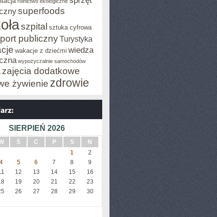
sprzęt
itacja
rolnictwo ekologiczne
superfoods
czny
oła
szpital
sztuka cyfrowa
port publiczny
Turystyka
cje
wiedza
wakacje z dziećmi
czna
wypożyczalnie samochodów
zajęcia dodatkowe
a
zdrowie
we żywienie
SIERPIEŃ 2026
W
Ś
C
P
S
N
1
2
4
5
6
7
8
9
11
12
13
14
15
16
18
19
20
21
22
23
25
26
27
28
29
30