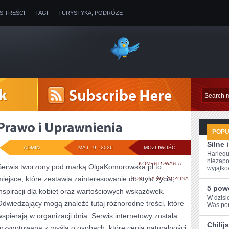
IS TREŚCI
TAGI
TURYSTYKA, PODRÓŻE
POP
Silne
ADMIN
MAJ - 9 - 2026
MOŻLIWOŚĆ
Harlequ
niezapo
PRAWO
KOMENTOWANIA
Serwis tworzony pod marką OlgaKomorowska.pl to
wyjątkow
miejsce, które zestawia zainteresowanie do stylu życia,
I
ZOSTAŁA WYŁĄCZONA
5 pow
inspiracji dla kobiet oraz wartościowych wskazówek.
UPRAWNIENIA
W dzisi
Odwiedzający mogą znaleźć tutaj różnorodne treści, które
Was porc
wspierają w organizacji dnia. Serwis internetowy została
Chilij
przygotowana z myślą o osobach, które cenią naturalności