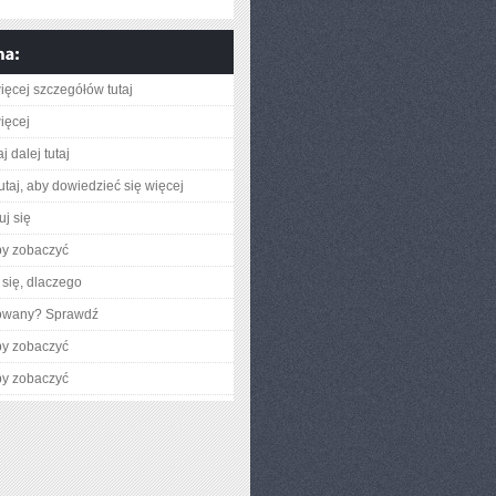
ięcej szczegółów tutaj
ięcej
j dalej tutaj
utaj, aby dowiedzieć się więcej
uj się
by zobaczyć
się, dlaczego
gowany? Sprawdź
by zobaczyć
by zobaczyć