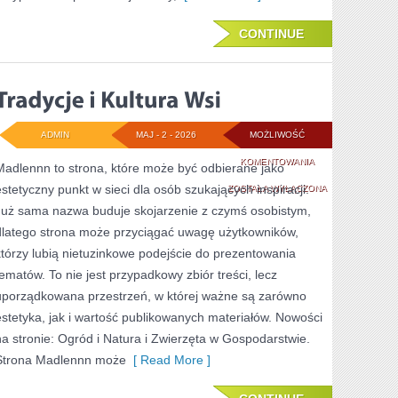
CONTINUE
ADMIN
MAJ - 2 - 2026
MOŻLIWOŚĆ
TRADYCJE
KOMENTOWANIA
Madlennn to strona, które może być odbierane jako
estetyczny punkt w sieci dla osób szukających inspiracji.
I
ZOSTAŁA WYŁĄCZONA
Już sama nazwa buduje skojarzenie z czymś osobistym,
KULTURA
dlatego strona może przyciągać uwagę użytkowników,
WSI
którzy lubią nietuzinkowe podejście do prezentowania
tematów. To nie jest przypadkowy zbiór treści, lecz
uporządkowana przestrzeń, w której ważne są zarówno
estetyka, jak i wartość publikowanych materiałów. Nowości
na stronie: Ogród i Natura i Zwierzęta w Gospodarstwie.
Strona Madlennn może
[ Read More ]