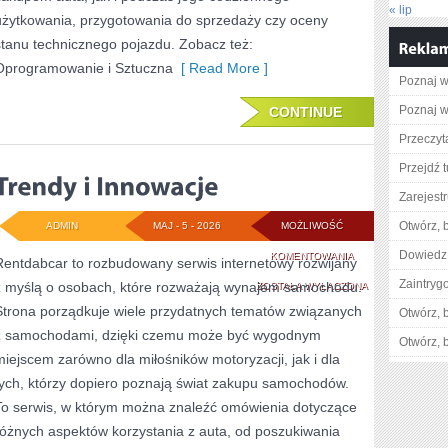
« lip
użytkowania, przygotowania do sprzedaży czy oceny
stanu technicznego pojazdu. Zobacz też:
Oprogramowanie i Sztuczna
[ Read More ]
Poznaj w
Poznaj w
CONTINUE
Przeczyta
Przejdź t
Zarejestr
Otwórz, 
ADMIN
MAJ - 5 - 2026
MOŻLIWOŚĆ
Dowiedz 
TRENDY
KOMENTOWANIA
Rentdabcar to rozbudowany serwis internetowy rozwijany
Zaintry
z myślą o osobach, które rozważają wynajem samochodu.
I
ZOSTAŁA WYŁĄCZONA
Strona porządkuje wiele przydatnych tematów związanych
Otwórz, 
INNOWACJE
z samochodami, dzięki czemu może być wygodnym
Otwórz, 
miejscem zarówno dla miłośników motoryzacji, jak i dla
tych, którzy dopiero poznają świat zakupu samochodów.
To serwis, w którym można znaleźć omówienia dotyczące
różnych aspektów korzystania z auta, od poszukiwania