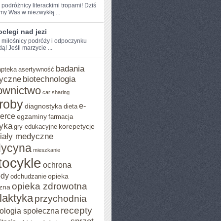
 podróżnicy literackimi tropami! Dziś
my Was w niezwykłą⁤ ...
clegi nad jezi
e miłośnicy podróży i odpoczynku
! Jeśli marzycie ...
badania
apteka
asertywność
yczne
biotechnologia
ownictwo
car sharing
roby
e-
diagnostyka
dieta
erce
egzaminy
farmacja
yka
korepetycje
gry edukacyjne
iały medyczne
ycyna
mieszkanie
ocykle
ochrona
ody
opieka
odchudzanie
opieka zdrowotna
zna
ilaktyka
przychodnia
recepty
ologia społeczna