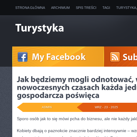
STRONA GŁÓWNA
ARCHIWUM
SPIS TREŚCI
TAGI
TURYSTYKA
ADMIN
WRZ - 23 - 2025
Sporo osób jak to się mówi pcha do biznesu, ale nie każdy jak
Kobiety dbają o paznokcie znacznie bardziej intensywnie – wz