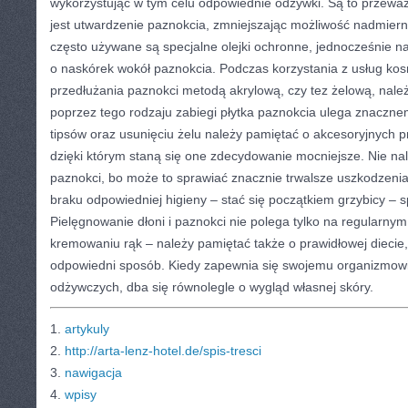
wykorzystując w tym celu odpowiednie odżywki. Są to przeważn
jest utwardzenie paznokcia, zmniejszając możliwość nadmiern
często używane są specjalne olejki ochronne, jednocześnie naw
o naskórek wokół paznokcia. Podczas korzystania z usług ko
przedłużania paznokci metodą akrylową, czy tez żelową, nale
poprzez tego rodzaju zabiegi płytka paznokcia ulega znacznem
tipsów oraz usunięciu żelu należy pamiętać o akcesoryjnych pr
dzięki którym staną się one zdecydowanie mocniejsze. Nie na
paznokci, bo może to sprawiać znacznie trwalsze uszkodzeni
braku odpowiedniej higieny – stać się początkiem grzybicy 
Pielęgnowanie dłoni i paznokci nie polega tylko na regularn
kremowaniu rąk – należy pamiętać także o prawidłowej diecie,
odpowiedni sposób. Kiedy zapewnia się swojemu organizmowi 
odżywczych, dba się równolegle o wygląd własnej skóry.
1.
artykuly
2.
http://arta-lenz-hotel.de/spis-tresci
3.
nawigacja
4.
wpisy