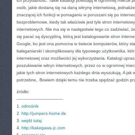
ich przydatność. Takie katalogi powstają w ogromnej mierze po
osób, jakie dostaną się na daną witrynę internetową, jednakże
znaczącej ich funkcji w pomaganiu w poruszani się po interneci
bezproblemowe, kiedy tak właściwie jest tyle stron internetow
internetowych. Nie ma się w następstwie tego co zadziwiać, że
się parać są dyscypliną, którą jest katalogowanie stron intern
Google, bo jest ona pomocna w świecie komputerów, który staj
bałaganiarski i skomplikowany dla typowego użytkownika, który
internetowej oraz możliwości jej wykorzystania. Katalogi upras
poszukiwanie witryn internetowych, przez co w ogromnej mier
jakie tych stron internetowych każdego dnia wyszukują. A jak 
potrzebne,. Bowiem dzięki temu nie trzeba spędzać godzin p
źródło:
———————————
1.
odnośnik
2.
http://jumpers-home.de
3.
wejdź tutaj
4.
http://kakegawa-jc.com