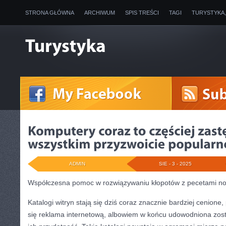
STRONA GŁÓWNA
ARCHIWUM
SPIS TREŚCI
TAGI
TURYSTYKA
ADMIN
SIE - 3 - 2025
Współczesna pomoc w rozwiązywaniu kłopotów z pecetami no
Katalogi witryn stają się dziś coraz znacznie bardziej cenione,
się reklama internetową, albowiem w końcu udowodniona zost