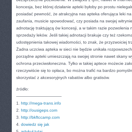
koncesja, bez której działanie apteki byłoby po prostu nielega
posiadać pewność, że atrakcyjna nas apteka oferująca leki na
zaufania, musicie spowodować, czy posiada na swojej witryni
adnotację traktującą ów koncesji, a w takim razie pozwolenia 
sprzedaży leków. Jeśli takiej adnotacji brakuje czy też rzekom
udostępnienia takowej wiadomości, to znak, że przyzwoiciej tr
Żadna uczciwa apteka w sieci nie będzie unikała rozpowszechn
porządne apteki umieszczają na swojej stronie nawet skany wy
ochrona przeciwsłoneczna. Tylko w takiej aptece możecie zaku
rzeczywiście się to opłaca, bo można trafić na bardzo pomyśl
skorzystać z akcesoryjnych rabatów albo gratisów.
źródło:
———————————
1.
http://mega-trans.info
2.
http://ousigeps.com
3.
http://bkftccamp.com
4.
dowiedz się jak
5.
artykuł tutaj