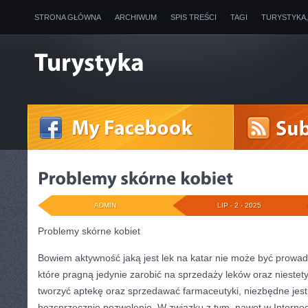
STRONA GŁÓWNA
ARCHIWUM
SPIS TREŚCI
TAGI
TURYSTYKA
ADMIN
LIP - 2 - 2025
Problemy skórne kobiet
Bowiem aktywność jaką jest lek na katar nie może być prowa
które pragną jedynie zarobić na sprzedaży leków oraz niestet
tworzyć aptekę oraz sprzedawać farmaceutyki, niezbędne jest
bezsprzecznie pozwolenie. W związku z tym, nawet w Internec