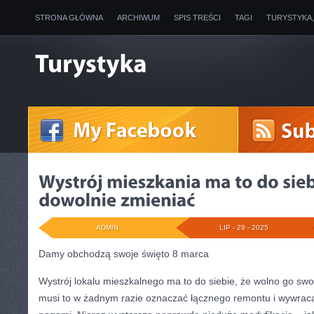
STRONA GŁÓWNA
ARCHIWUM
SPIS TREŚCI
TAGI
TURYSTYKA
ADMIN
LIP - 29 - 2025
Damy obchodzą swoje święto 8 marca
Wystrój lokalu mieszkalnego ma to do siebie, że wolno go swo
musi to w żadnym razie oznaczać łącznego remontu i wywraca