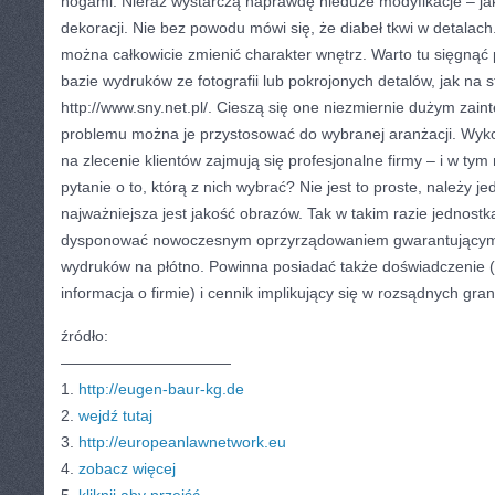
nogami. Nieraz wystarczą naprawdę nieduże modyfikacje – ja
dekoracji. Nie bez powodu mówi się, że diabeł tkwi w detalach
można całkowicie zmienić charakter wnętrz. Warto tu sięgną
bazie wydruków ze fotografii lub pokrojonych detalów, jak na s
http://www.sny.net.pl/. Cieszą się one niezmiernie dużym zai
problemu można je przystosować do wybranej aranżacji. Wy
na zlecenie klientów zajmują się profesjonalne firmy – i w ty
pytanie o to, którą z nich wybrać? Nie jest to proste, należy j
najważniejsza jest jakość obrazów. Tak w takim razie jednos
dysponować nowoczesnym oprzyrządowaniem gwarantującym
wydruków na płótno. Powinna posiadać także doświadczenie (pa
informacja o firmie) i cennik implikujący się w rozsądnych gran
źródło:
———————————
1.
http://eugen-baur-kg.de
2.
wejdź tutaj
3.
http://europeanlawnetwork.eu
4.
zobacz więcej